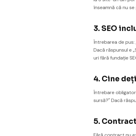
înseamnă că nu se 
3. SEO incl
Întrebarea de pus:
Dacă răspunsul e „S
uri fără fundație SE
4. Cine deț
Întrebare obligator
sursă?" Dacă răsp
5. Contract
Fără contract nu ex