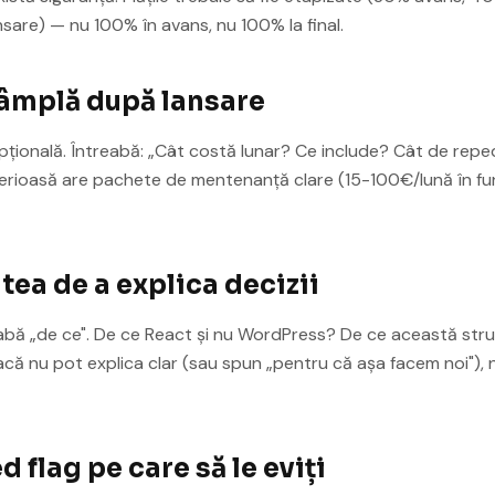
sare) — nu 100% în avans, nu 100% la final.
tâmplă după lansare
țională. Întreabă: „Cât costă lunar? Ce include? Cât de repe
serioasă are pachete de mentenanță clare (15-100€/lună în fu
tea de a explica decizii
reabă „de ce". De ce React și nu WordPress? De ce această str
că nu pot explica clar (sau spun „pentru că așa facem noi"), 
d flag pe care să le eviți