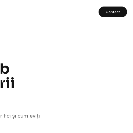
Contact
eb
rii
ifici și cum eviți