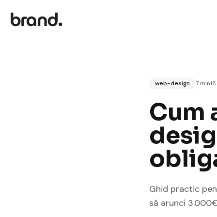
web-design
7 min
18
Cum a
design
oblig
Ghid practic pentr
să arunci 3.000€