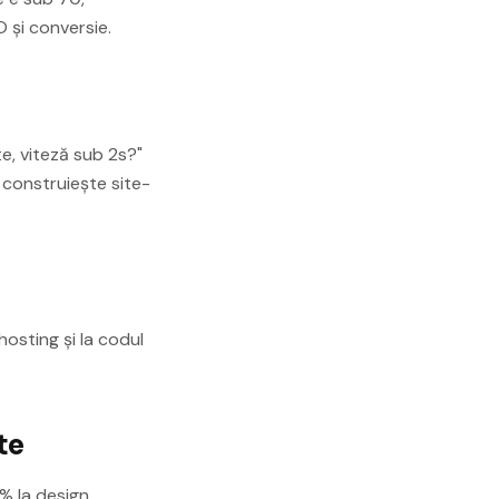
 și conversie.
e, viteză sub 2s?"
 construiește site-
osting și la codul
te
0% la design