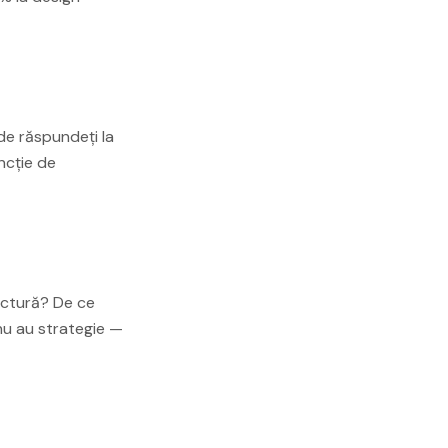
de răspundeți la
ncție de
uctură? De ce
nu au strategie —