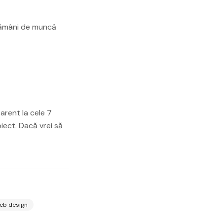
ptămâni de muncă
arent la cele 7
oiect. Dacă vrei să
web design