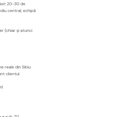
găsit 20-30 de
ediu central, echipă
r (chiar și atunci
me reale din Sibiu
t clientul.
d.
e e sub 70,