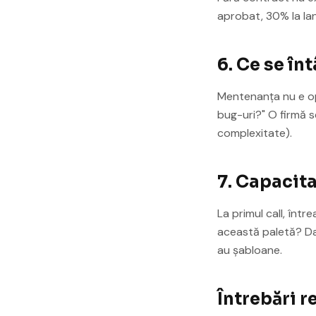
aprobat, 30% la lan
6. Ce se în
Mentenanța nu e op
bug-uri?" O firmă 
complexitate).
7. Capacita
La primul call, înt
această paletă? Da
au șabloane.
Întrebări re