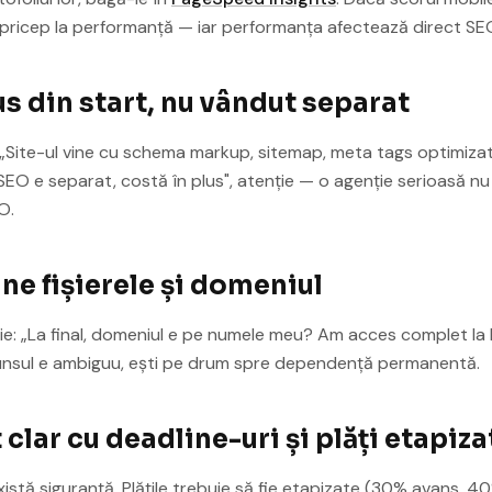
pricep la performanță — iar performanța afectează direct SEO
us din start, nu vândut separat
 „Site-ul vine cu schema markup, sitemap, meta tags optimizat
EO e separat, costă în plus", atenție — o agenție serioasă nu
O.
ine fișierele și domeniul
ie: „La final, domeniul e pe numele meu? Am acces complet la h
unsul e ambiguu, ești pe drum spre dependență permanentă.
 clar cu deadline-uri și plăți etapiza
istă siguranță. Plățile trebuie să fie etapizate (30% avans, 4