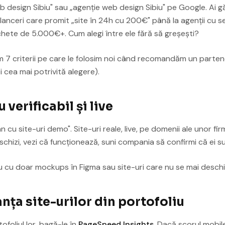
b design Sibiu" sau „agenție web design Sibiu" pe Google. Ai 
elanceri care promit „site în 24h cu 200€" până la agenții cu s
hete de 5.000€+. Cum alegi între ele fără să greșești?
ăm 7 criterii pe care le folosim noi când recomandăm un partene
cea mai potrivită alegere).
u verificabil și live
 cu site-uri demo". Site-uri reale, live, pe domenii ale unor fir
chizi, vezi că funcționează, suni compania să confirmi că ei sun
u cu doar mockups în Figma sau site-uri care nu se mai deschi
nța site-urilor din portofoliu
tofoliul lor, bagă-le în
PageSpeed Insights
. Dacă scorul mobil