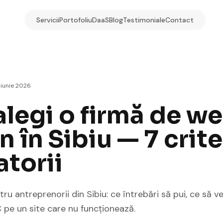
Servicii
Portofoliu
DaaS
Blog
Testimoniale
Contact
 iunie 2026
legi o firmă de w
 în Sibiu — 7 crite
atorii
u antreprenorii din Sibiu: ce întrebări să pui, ce să ver
 pe un site care nu funcționează.