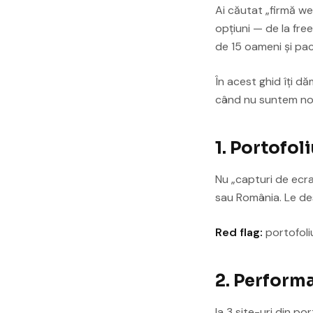
Ai căutat „firmă we
opțiuni — de la fre
de 15 oameni și pac
În acest ghid îți d
când nu suntem noi 
1. Portofoli
Nu „capturi de ecran
sau România. Le des
Red flag:
portofoli
2. Performa
Ia 3 site-uri din por