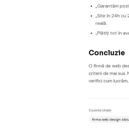
„Garantăm poziț
„Site în 24h cu
reală.
„Plătiți tot în 
Concluzie
O firmă de web desi
criterii de mai sus. 
verifici cum lucrăm
Cuvinte cheie
firma web design sibi