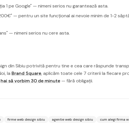
ia 1 pe Google" — nimeni serios nu garantează asta.
 200€" — pentru un site funcțional ai nevoie minim de 1-2 să
avans" — nimeni serios nu cere asta.
gn din Sibiu potrivită pentru tine e cea care răspunde transp
Noi, la
Brand Square
, aplicăm toate cele 7 criterii la fiecare pr
,
hai să vorbim 30 de minute
— fără obligații.
u
firme web design sibiu
agentie web design sibiu
cum alegi firma 