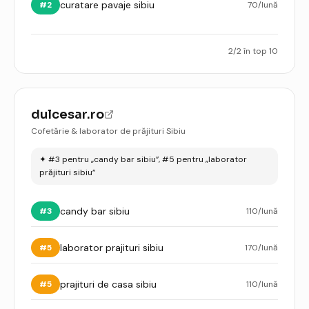
curatare pavaje sibiu
#
2
70
/lună
2
/
2
în top 10
dulcesar.ro
Cofetărie & laborator de prăjituri Sibiu
✦
#3 pentru „candy bar sibiu”, #5 pentru „laborator
prăjituri sibiu”
candy bar sibiu
#
3
110
/lună
laborator prajituri sibiu
#
5
170
/lună
prajituri de casa sibiu
#
5
110
/lună