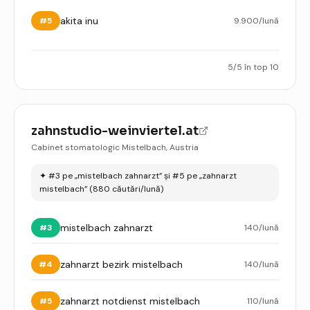
akita inu
#
5
9.900
/lună
5
/
5
în top 10
zahnstudio-weinviertel.at
Cabinet stomatologic Mistelbach, Austria
✦
#3 pe „mistelbach zahnarzt” și #5 pe „zahnarzt
mistelbach” (880 căutări/lună)
mistelbach zahnarzt
#
3
140
/lună
zahnarzt bezirk mistelbach
#
4
140
/lună
zahnarzt notdienst mistelbach
#
5
110
/lună