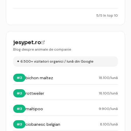
5
/
5
în top 10
jesypet.ro
Blog despre animale de companie
✦
6.500+ vizitatori organici / lună din Google
bichon maltez
#
3
18.100
/lună
rottweiler
#
3
18.100
/lună
maltipoo
#
3
9.900
/lună
ciobanesc belgian
#
3
8.100
/lună