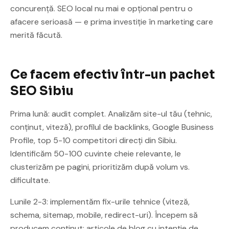
concurență. SEO local nu mai e opțional pentru o
afacere serioasă — e prima investiție în marketing care
merită făcută.
Ce facem efectiv într-un pachet
SEO Sibiu
Prima lună: audit complet. Analizăm site-ul tău (tehnic,
conținut, viteză), profilul de backlinks, Google Business
Profile, top 5-10 competitori direcți din Sibiu.
Identificăm 50-100 cuvinte cheie relevante, le
clusterizăm pe pagini, prioritizăm după volum vs.
dificultate.
Lunile 2-3: implementăm fix-urile tehnice (viteză,
schema, sitemap, mobile, redirect-uri). Începem să
producem conținut: articole de blog cu intenție de