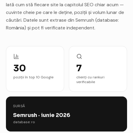
Iată cum stă fiecare site la capitolul SEO chiar acum —
cuvinte cheie pe care le deține, poziții și volum lunar de
căutări. Datele sunt extrase din Semrush (database:
România) și pot fi verificate independent.
30
7
poziții în top 10 Google
clienți cu rankuri
verificabile
SURSĂ
Semrush · iunie 2026
database: ro