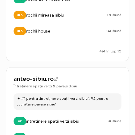
rochii mireasa sibiu
#
5
170
/lună
rochii house
#
5
140
/lună
4
/
4
în top 10
anteo-sibiu.ro
Întreținere spații verzi & pavaje Sibiu
✦
#1 pentru „întreținere spații verzi sibiu”, #2 pentru
„curățare pavaje sibiu”
intretinere spatii verzi sibiu
#
1
90
/lună