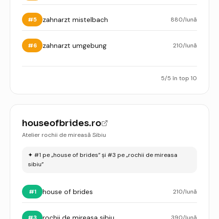
zahnarzt mistelbach
#
5
880
/lună
zahnarzt umgebung
#
6
210
/lună
5
/
5
în top 10
houseofbrides.ro
Atelier rochii de mireasă Sibiu
✦
#1 pe „house of brides” și #3 pe „rochii de mireasa
sibiu”
house of brides
#
1
210
/lună
rochii de mireasa sibiu
#
3
390
/lună