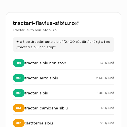
tractari-flavius-sibiu.ro
Tractări auto non-stop Sibiu
✦
#3 pe „tractări auto sibiu” (2.400 căutări/lună) și #1 pe
„tractări sibiu non stop”
tractari sibiu non stop
#
1
140
/lună
tractari auto sibiu
#
3
2.400
/lună
tractari sibiu
#
3
1.300
/lună
tractari camioane sibiu
#
4
170
/lună
platforma sibiu
#
5
210
/lună