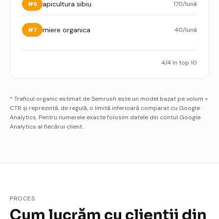
apicultura sibiu
#
6
170
/lună
miere organica
#
7
40
/lună
4
/
4
în top 10
* Traficul organic estimat de Semrush este un model bazat pe volum ×
CTR și reprezintă, de regulă, o limită inferioară comparat cu Google
Analytics. Pentru numerele exacte folosim datele din contul Google
Analytics al fiecărui client.
PROCES
Cum lucrăm cu clienții din