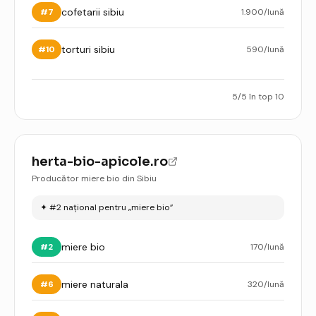
cofetarii sibiu
#
7
1.900
/lună
torturi sibiu
#
10
590
/lună
5
/
5
în top 10
herta-bio-apicole.ro
Producător miere bio din Sibiu
✦
#2 național pentru „miere bio”
miere bio
#
2
170
/lună
miere naturala
#
6
320
/lună