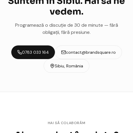
Suntem în Sibiu. Hai să ne
vedem.
Programează o discuție de 30 de minute — fără
obligații, fără presiune.
0783 033 164
contact@brandsquare.ro
Sibiu, România
HAI SĂ COLABORĂM