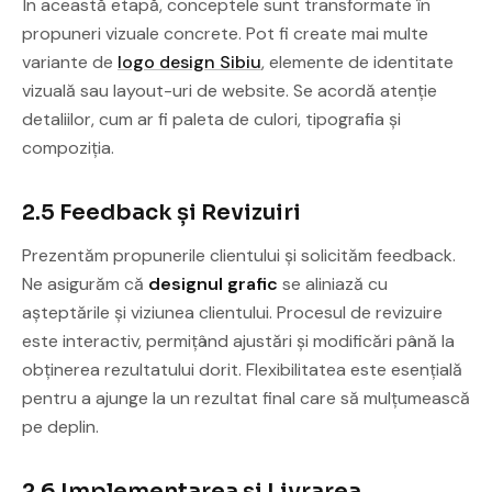
În această etapă, conceptele sunt transformate în
propuneri vizuale concrete. Pot fi create mai multe
variante de
logo design Sibiu
, elemente de identitate
vizuală sau layout-uri de website. Se acordă atenție
detaliilor, cum ar fi paleta de culori, tipografia și
compoziția.
2.5 Feedback și Revizuiri
Prezentăm propunerile clientului și solicităm feedback.
Ne asigurăm că
designul grafic
se aliniază cu
așteptările și viziunea clientului. Procesul de revizuire
este interactiv, permițând ajustări și modificări până la
obținerea rezultatului dorit. Flexibilitatea este esențială
pentru a ajunge la un rezultat final care să mulțumească
pe deplin.
2.6 Implementarea și Livrarea