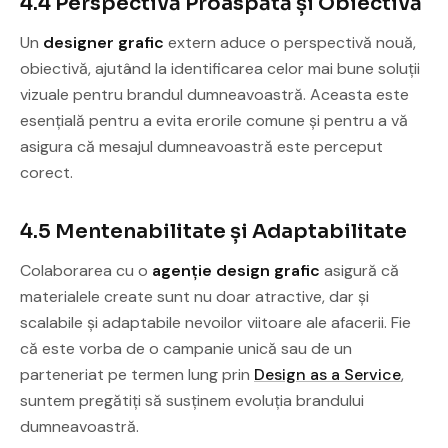
4.4 Perspectivă Proaspătă și Obiectivă
Un
designer grafic
extern aduce o perspectivă nouă,
obiectivă, ajutând la identificarea celor mai bune soluții
vizuale pentru brandul dumneavoastră. Aceasta este
esențială pentru a evita erorile comune și pentru a vă
asigura că mesajul dumneavoastră este perceput
corect.
4.5 Mentenabilitate și Adaptabilitate
Colaborarea cu o
agenție design grafic
asigură că
materialele create sunt nu doar atractive, dar și
scalabile și adaptabile nevoilor viitoare ale afacerii. Fie
că este vorba de o campanie unică sau de un
parteneriat pe termen lung prin
Design as a Service
,
suntem pregătiți să susținem evoluția brandului
dumneavoastră.