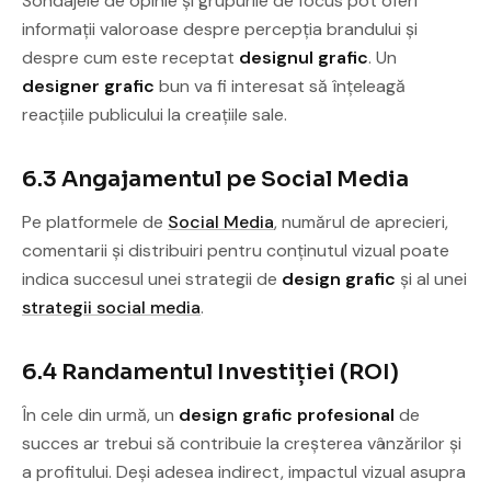
Sondajele de opinie și grupurile de focus pot oferi
informații valoroase despre percepția brandului și
despre cum este receptat
designul grafic
. Un
designer grafic
bun va fi interesat să înțeleagă
reacțiile publicului la creațiile sale.
6.3 Angajamentul pe Social Media
Pe platformele de
Social Media
, numărul de aprecieri,
comentarii și distribuiri pentru conținutul vizual poate
indica succesul unei strategii de
design grafic
și al unei
strategii social media
.
6.4 Randamentul Investiției (ROI)
În cele din urmă, un
design grafic profesional
de
succes ar trebui să contribuie la creșterea vânzărilor și
a profitului. Deși adesea indirect, impactul vizual asupra