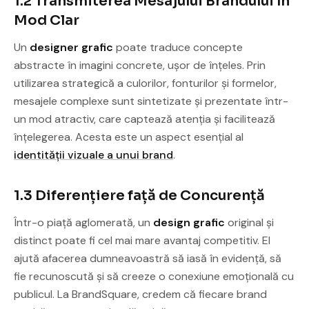
1.2 Transmiterea Mesajului Brandului în
Mod Clar
Un
designer grafic
poate traduce concepte
abstracte în imagini concrete, ușor de înțeles. Prin
utilizarea strategică a culorilor, fonturilor și formelor,
mesajele complexe sunt sintetizate și prezentate într-
un mod atractiv, care captează atenția și facilitează
înțelegerea. Acesta este un aspect esențial al
identității vizuale a unui brand
.
1.3 Diferențiere față de Concurență
Într-o piață aglomerată, un
design grafic
original și
distinct poate fi cel mai mare avantaj competitiv. El
ajută afacerea dumneavoastră să iasă în evidență, să
fie recunoscută și să creeze o conexiune emoțională cu
publicul. La BrandSquare, credem că fiecare brand