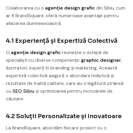
Colaborarea cu o
agenție design grafic
din Sibiu, cum
ar fi BrandSquare, oferă numeroase avantaje pentru
afacerea dumneavoastră.
4.1 Experiență și Expertiză Colectivă
O
agenție design grafic
reunește o echipă de
specialiști cu diverse competențe:
graphic designer
,
ilustratori, experți în branding și marketing. Această
expertiză colectivă asigură o abordare holistică și
rezultate de înaltă calitate, care au o legătură strânsă
cu
SEO Sibiu
și optimizarea pentru motoarele de
căutare.
4.2 Soluții Personalizate și Inovatoare
La BrandSquare, abordăm fiecare proiect cu o