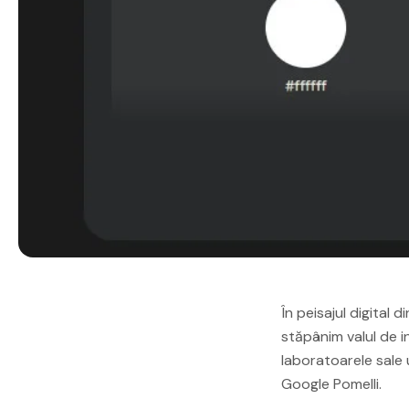
În peisajul digita
stăpânim valul de i
laboratoarele sale 
Google Pomelli.