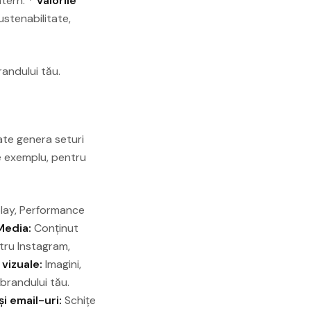
ntern. *
Valorile
ustenabilitate,
randului tău.
ate genera seturi
e exemplu, pentru
play, Performance
Media:
Conținut
tru Instagram,
 vizuale:
Imagini,
 brandului tău.
și email-uri:
Schițe