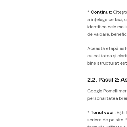
*
Conținut:
Citește
a înțelege ce faci, 
identifica cele mai 
de valoare, beneficii
Această etapă este 
cu calitatea și clar
bine structurat est
2.2. Pasul 2: 
Google Pomelli merg
personalitatea bran
*
Tonul vocii:
Ești 
scriere de pe site. 