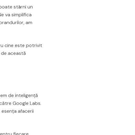
 poate stârni un
e va simplifica
brandurilor, am
u cine este potrivit
m de această
tem de inteligență
 către Google Labs.
 esența afacerii
pentru fiecare