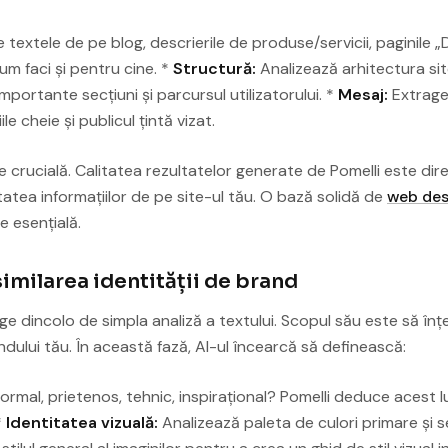
 textele de pe blog, descrierile de produse/servicii, paginile 
cum faci și pentru cine. *
Structură:
Analizează arhitectura sit
importante secțiuni și parcursul utilizatorului. *
Mesaj:
Extrage
le cheie și publicul țintă vizat.
crucială. Calitatea rezultatelor generate de Pomelli este dir
itatea informațiilor de pe site-ul tău. O bază solidă de
web des
e esențială.
Asimilarea identității de brand
e dincolo de simpla analiză a textului. Scopul său este să înț
dului tău. În această fază, AI-ul încearcă să definească:
formal, prietenos, tehnic, inspirațional? Pomelli deduce acest lu
*
Identitatea vizuală:
Analizează paleta de culori primare și s