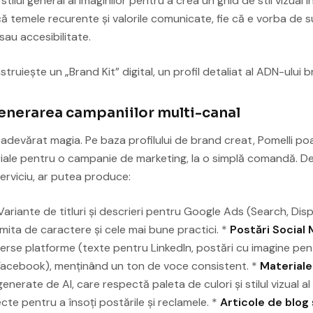
i stilul general al imaginilor pentru a crea un ghid de stil vizual i
că temele recurente și valorile comunicate, fie că e vorba de s
sau accesibilitate.
struiește un „Brand Kit” digital, un profil detaliat al ADN-ului b
 Generarea campaniilor multi-canal
 adevărat magia. Pe baza profilului de brand creat, Pomelli po
ale pentru o campanie de marketing, la o simplă comandă. D
erviciu, ar putea produce:
ariante de titluri și descrieri pentru Google Ads (Search, Dis
mita de caractere și cele mai bune practici. *
Postări Social 
erse platforme (texte pentru LinkedIn, postări cu imagine pen
 Facebook), menținând un ton de voce consistent. *
Materiale
enerate de AI, care respectă paleta de culori și stilul vizual al
te pentru a însoți postările și reclamele. *
Articole de blog 