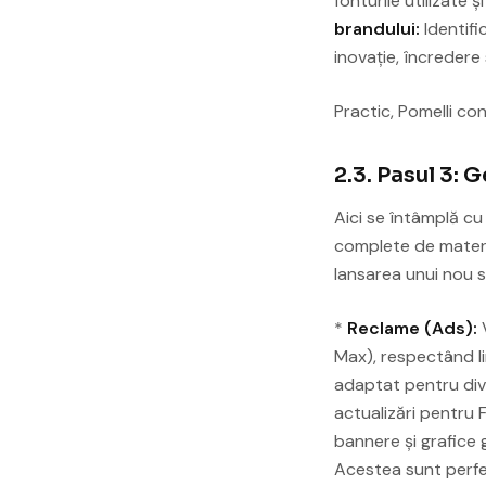
fonturile utilizate ș
brandului:
Identifi
inovație, încredere 
Practic, Pomelli con
2.3. Pasul 3:
Aici se întâmplă cu
complete de materi
lansarea unui nou s
*
Reclame (Ads):
V
Max), respectând li
adaptat pentru div
actualizări pentru
bannere și grafice g
Acestea sunt perfec