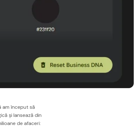
că am început să
ică și lansează din
lioane de afaceri: