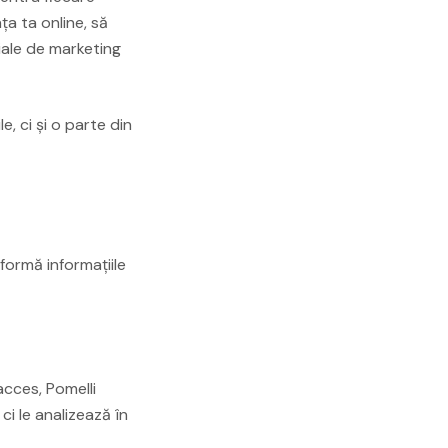
a ta online, să
iale de marketing
, ci și o parte din
formă informațiile
acces, Pomelli
i le analizează în