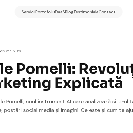
Servicii
Portofoliu
DaaS
Blog
Testimoniale
Contact
re
12 mai 2026
e Pomelli: Revoluț
rketing Explicată
 Pomelli, noul instrument AI care analizează site-ul 
 postări social media și imagini. Ce este și cum te aj