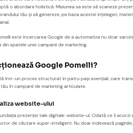
optă o abordare holistică. Misiunea sa este să scaneze prezenț
brandului tău și să genereze, pe baza acestei înțelegeri, mater
anal.
melli este încercarea Google de a automatiza nu doar sarcinile
 din spatele unei campanii de marketing.
cționează Google Pomelli?
ă într-un proces structurat în patru pași esențiali, care trans
 tău în campanii de marketing articulate.
Analiza website-ului
undația prezenței tale digitale: website-ul. Odată ce îi acorzi 
tor de căutare super-inteligent. Nu doar indexează paginile, c