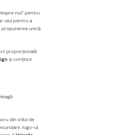
„Despre noi” pentru
e-ului pentru a
 propunerea unică
ect proporțională
ign
și conținut
eleagă
cru din stilul de
ecundare, logo-ul,