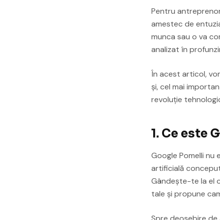
Pentru antreprenori
amestec de entuzias
munca sau o va com
analizat în profun
În acest articol, v
și, cel mai importa
revoluție tehnologi
1. Ce este 
Google Pomelli nu e
artificială concepu
Gândește-te la el c
tale și propune ca
Spre deosebire de a