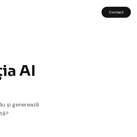
Contact
ia AI
tău și generează
ută?