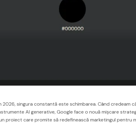
l din 2026, singura constantă este schimbarea. Când credeam 
nstrumente AI generative, Google face o nouă mișcare strateg
un proiect care promite să redefinească marketingul pentru mi