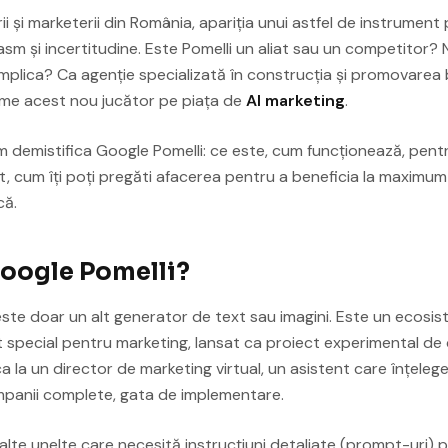
i și marketerii din România, apariția unui astfel de instrument
m și incertitudine. Este Pomelli un aliat sau un competitor? N
plica? Ca agenție specializată în construcția și promovarea 
zime acest nou jucător pe piața de
AI marketing
.
om demistifica Google Pomelli: ce este, cum funcționează, pentr
nt, cum îți poți pregăti afacerea pentru a beneficia la maximu
că.
Google Pomelli?
ste doar un alt generator de text sau imagini. Este un ecosis
t special pentru marketing, lansat ca proiect experimental de
a la un director de marketing virtual, un asistent care înțelege
mpanii complete, gata de implementare.
lte unelte care necesită instrucțiuni detaliate (prompt-uri) 