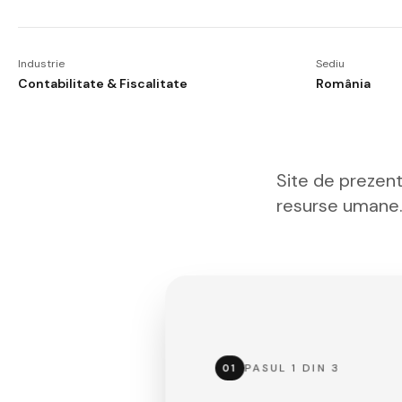
Industrie
Sediu
Contabilitate & Fiscalitate
România
Site de prezent
resurse umane. 
PASUL
1
DIN
3
01