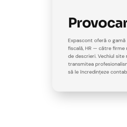
Provoca
Expascont oferă o gamă la
fiscală, HR — către firme 
de descrieri. Vechiul site
transmitea profesionalism
să le încredințeze contabi