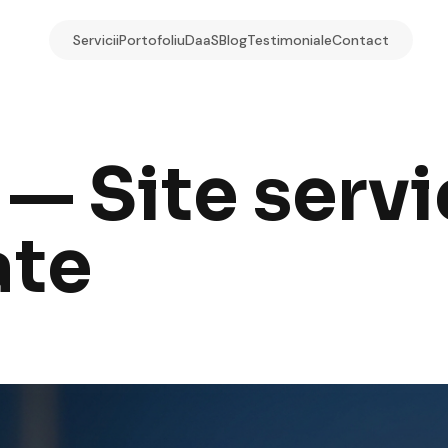
Servicii
Portofoliu
DaaS
Blog
Testimoniale
Contact
— Site servi
ate