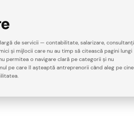
re
rgă de servicii — contabilitate, salarizare, consultanț
mici și mijlocii care nu au timp să citească pagini lungi
 nu permitea o navigare clară pe categorii și nu
ul pe care îl așteaptă antreprenorii când aleg pe cine
litatea.