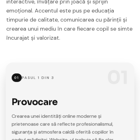
interactive, învățare prin joacă și sprijin
emoțional. Accentul este pus pe educația
timpurie de calitate, comunicarea cu părinții și
crearea unui mediu în care fiecare copil se simte
încurajat și valorizat.
01
PASUL
1
DIN
3
01
Provocare
Crearea unei identități online moderne și
prietenoase care să reflecte profesionalismul,
siguranța și atmosfera caldă oferită copiilor în
cadrul grădiniței. Website-ul trebuia să fie clar,